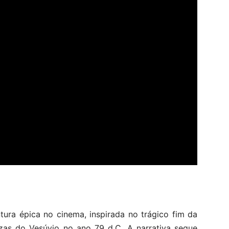
ra épica no cinema, inspirada no trágico fim da
zas do Vesúvio no ano 79 d.C. A narrativa segue