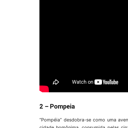
2 – Pompeia
“Pompéia” desdobra-se como uma aventu
cidade homônima, consumida pelas cin