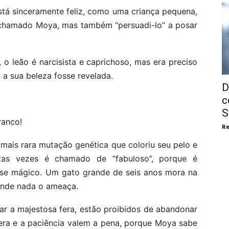
tá sinceramente feliz, como uma criança pequena,
 chamado Moya, mas também “persuadi-lo” a posar
 leão é narcisista e caprichoso, mas era preciso
 a sua beleza fosse revelada.
D
c
S
ranco!
Re
mais rara mutação genética que coloriu seu pelo e
itas vezes é chamado de “fabuloso”, porque é
fosse mágico. Um gato grande de seis anos mora na
 onde nada o ameaça.
ar a majestosa fera, estão proibidos de abandonar
era e a paciência valem a pena, porque Moya sabe