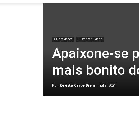
Curiosidades
Sustentabilidade
Apaixone-se p
mais bonito 
Por
Revista Carpe Diem
-
jul 9, 2021
Compartilhar