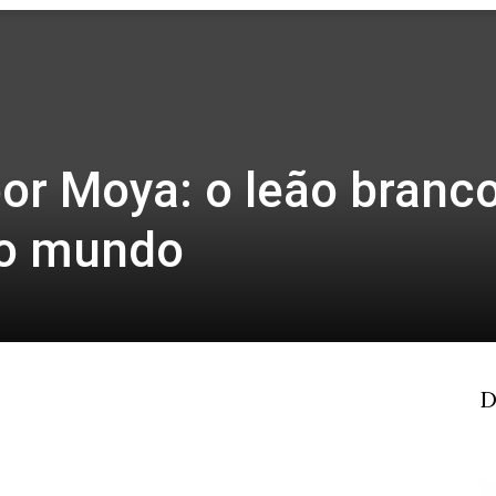
Revista
Carpe
or Moya: o leão branc
do mundo
Diem
D