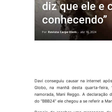
diz que ele e
conhecendo”
Por
Revista Carpe Diem
-
abr 18, 2024
Compartilhar
Davi conseguiu causar na internet apó
Globo, na manhã desta quarta-feira, 
namorada, Mani Reggo. A declaração de
do “BBB24” ele chegou a se referir a Ma