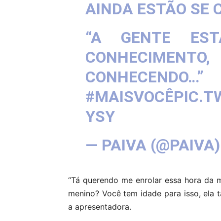
AINDA ESTÃO SE 
“A GENTE ES
CONHECIMEN
CONHEC
#MAISVOCÊ
PIC.T
YSY
— PAIVA (@PAIVA
“Tá querendo me enrolar essa hora da m
menino? Você tem idade para isso, ela 
a apresentadora.