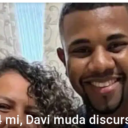
Revista
Carpe
Diem
 mi, Davi muda discur