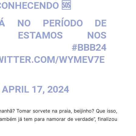
CONHECENDO 🆘
TÁ NO PERÍODO DE
TO, ESTAMOS NOS
ENDO…”
#BBB24
WITTER.COM/WYMEV7E
)
APRIL 17, 2024
anhã? Tomar sorvete na praia, beijinho? Que isso,
também já tem para namorar de verdade”, finalizou