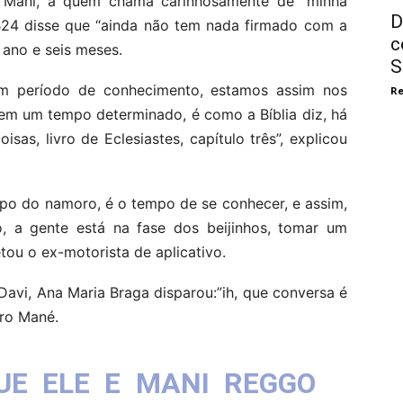
Mani, a quem chama carinhosamente de “minha
D
B24 disse que “ainda não tem nada firmado com a
c
 ano e seis meses.
S
m período de conhecimento, estamos assim nos
Re
em um tempo determinado, é como a Bíblia diz, há
as, livro de Eclesiastes, capítulo três”, explicou
po do namoro, é o tempo de se conhecer, e assim,
, a gente está na fase dos beijinhos, tomar um
tou o ex-motorista de aplicativo.
avi, Ana Maria Braga disparou:”ih, que conversa é
uro Mané.
UE ELE E MANI REGGO