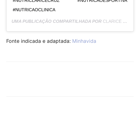
#NUTRICLARICECRUZ #NUTRICAOESPORTIVA
#NUTRICAOCLINICA
UMA PUBLICAÇÃO COMPARTILHADA POR
CLARICE CRUZ
(
Fonte indicada e adaptada:
Minhavida