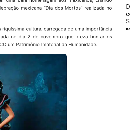
zer uma bela homenagem aos mexicanos, criando
D
lebração mexicana “Dia dos Mortos” realizada no
c
S
 riquíssima cultura, carregada de uma importância
Re
rada no dia 2 de novembro que preza honrar os
SCO um Patrimônio Imaterial da Humanidade.