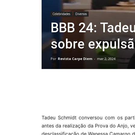
Celebridades
Diversos
BBB 24: Tade
sobre expuls
Por
Revista Carpe Diem
-
mar 2, 2024
Compartilhar
Tadeu Schmidt conversou com os parti
antes da realização da Prova do Anjo, ve
desclassificação de Wanessa Camargo 