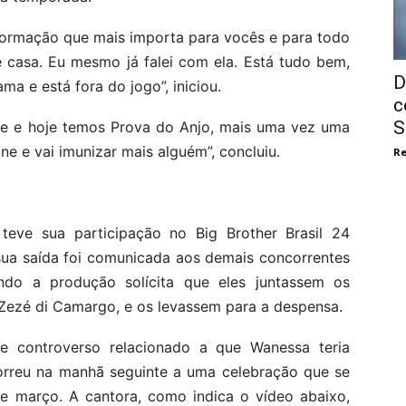
nformação que mais importa para vocês e para todo
 casa. Eu mesmo já falei com ela. Está tudo bem,
D
a e está fora do jogo”, iniciou.
c
S
nte e hoje temos Prova do Anjo, mais uma vez uma
e e vai imunizar mais alguém”, concluiu.
Re
eve sua participação no Big Brother Brasil 24
sua saída foi comunicada aos demais concorrentes
do a produção solícita que eles juntassem os
 Zezé di Camargo, e os levassem para a despensa.
te controverso relacionado a que Wanessa teria
orreu na manhã seguinte a uma celebração que se
 de março. A cantora, como indica o vídeo abaixo,