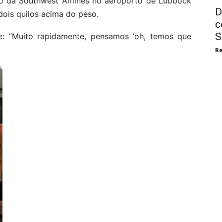
o da Southwest Airlines no aeroporto de Lubbock
D
dois quilos acima do peso.
c
S
e: “Muito rapidamente, pensamos ‘oh, temos que
Re