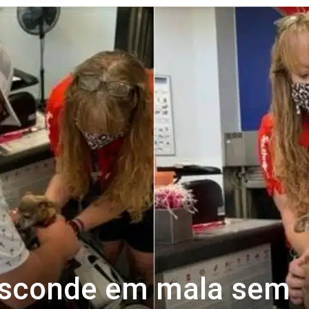
Revista
Carpe
Diem
esconde em mala sem