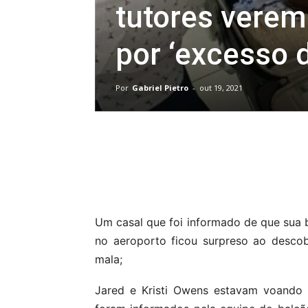
tutores verem
por ‘excesso 
Por
Gabriel Pietro
-
out 19, 2021
Compartilhar
Um casal que foi informado de que sua
no aeroporto ficou surpreso ao desco
mala;
Jared e Kristi Owens estavam voando 