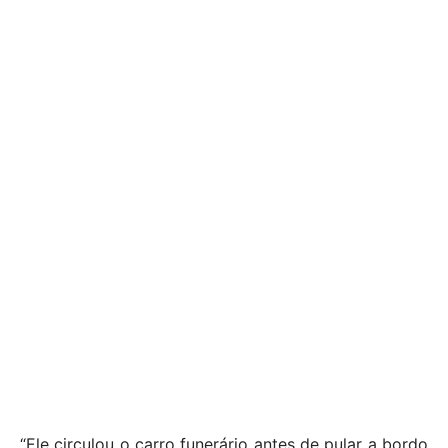
“Ele circulou o carro funerário antes de pular a bordo