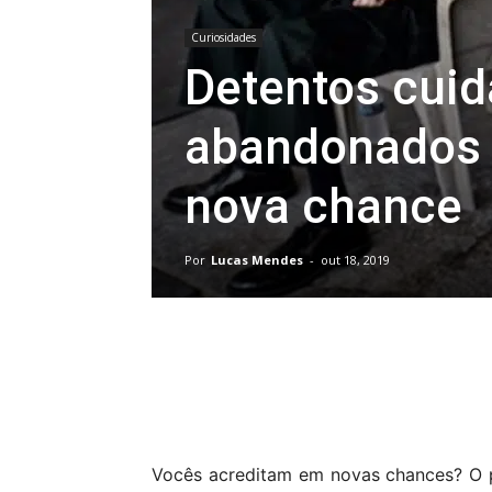
Curiosidades
Detentos cui
abandonados
nova chance
Por
Lucas Mendes
-
out 18, 2019
Compartilhar
Vocês acreditam em novas chances? O p