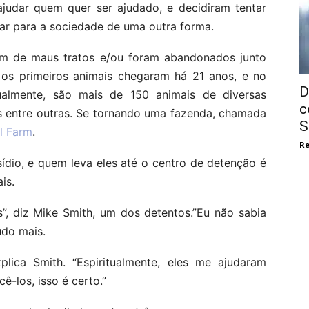
judar quem quer ser ajudado, e decidiram tentar
tar para a sociedade de uma outra forma.
m de maus tratos e/ou foram abandonados junto
l, os primeiros animais chegaram há 21 anos, e no
D
almente, são mais de 150 animais de diversas
c
s entre outras. Se tornando uma fazenda, chamada
S
al Farm
.
Re
ídio, e quem leva eles até o centro de detenção é
is.
”, diz Mike Smith, um dos detentos.”Eu não sabia
udo mais.
plica Smith. “Espiritualmente, eles me ajudaram
ê-los, isso é certo.”