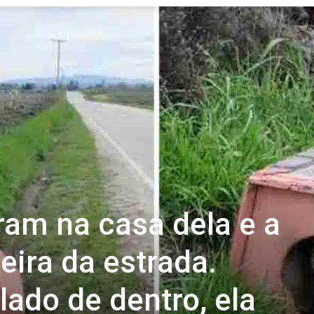
Revista
Carpe
Diem
ram na casa dela e a
eira da estrada.
lado de dentro, ela