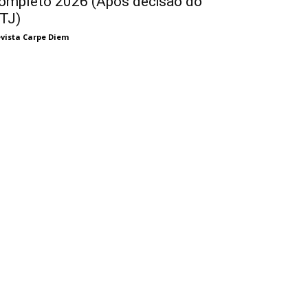
ompleto 2026 (Após decisão do
TJ)
vista Carpe Diem