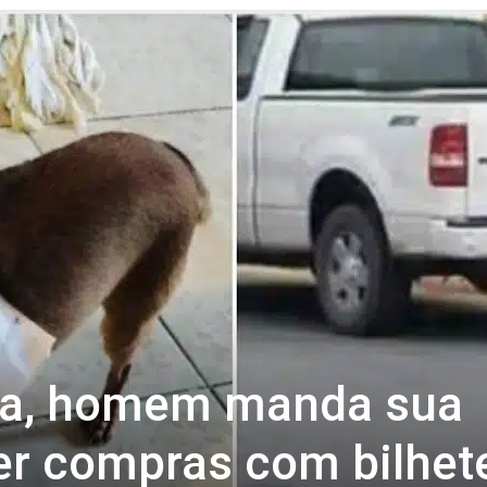
Revista
Carpe
Diem
na, homem manda sua
er compras com bilhet