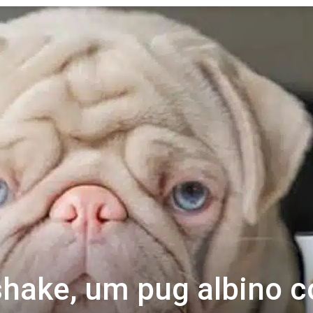
Revista
Carpe
Diem
shake, um pug albino 