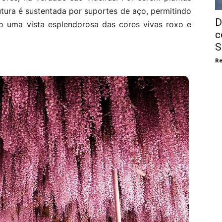
utura é sustentada por suportes de aço, permitindo
D
o uma vista esplendorosa das cores vivas roxo e
c
S
Re