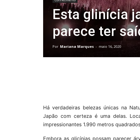
Conhecimento
Esta glinícia
parece ter sa
Por
Mariana Marques
-
maio 16, 2020
Compartilhar
Há verdadeiras belezas únicas na Nat
Japão com certeza é uma delas. Loca
impressionantes 1.990 metros quadrados
Embora as glicínias possam parecer árv