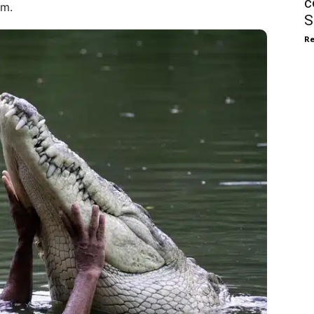
c
am.
S
Re