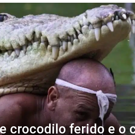
Revista
Carpe
Diem
crocodilo ferido e o c