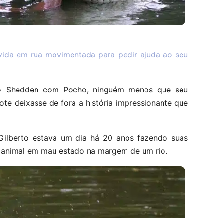
 vida em rua movimentada para pedir ajuda ao seu
to Shedden com Pocho, ninguém menos que seu
te deixasse de fora a história impressionante que
 Gilberto estava um dia há 20 anos fazendo suas
um animal em mau estado na margem de um rio.