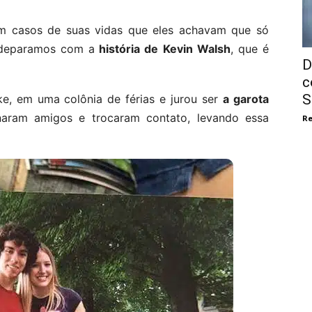
m casos de suas vidas que eles achavam que só
 deparamos com a
história de Kevin Walsh
, que é
D
c
S
e, em uma colônia de férias e jurou ser
a garota
aram amigos e trocaram contato, levando essa
Re