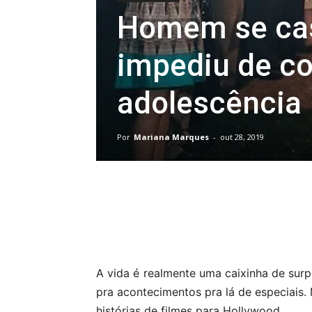
Homem se cas
impediu de co
adolescência
Por
Mariana Marques
-
out 28, 2019
Compartilhar
A vida é realmente uma caixinha de sur
pra acontecimentos pra lá de especiais.
histórias de filmes para Hollywood.