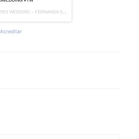
YES WEDDING – FERNANDA SUPLICY
(@YESWEDDING) EM
10 DE 
Acreditar