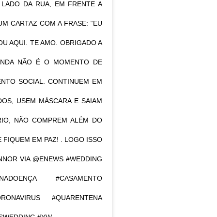
 LADO DA RUA, EM FRENTE A
UM CARTAZ COM A FRASE: “EU
U AQUI. TE AMO. OBRIGADO A
AINDA NÃO É O MOMENTO DE
NTO SOCIAL. CONTINUEM EM
DOS, USEM MÁSCARA E SAIAM
RIO, NÃO COMPREM ALÉM DO
 FIQUEM EM PAZ! . LOGO ISSO
CONNOR VIA @ENEWS #WEDDING
NADOENÇA #CASAMENTO
RONAVIRUS #QUARENTENA
ESWEDDING #YW