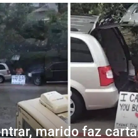
Revista
Carpe
Diem
ntrar, marido faz carta