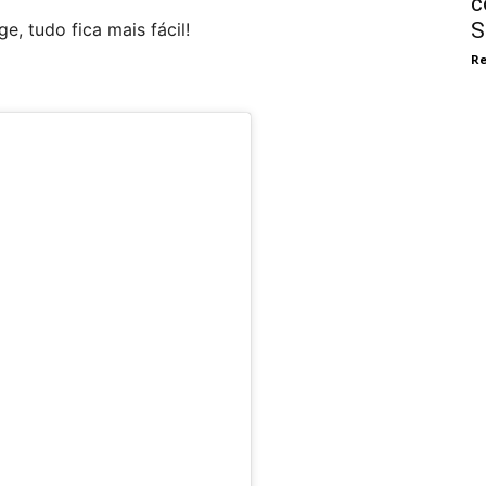
c
S
, tudo fica mais fácil!
Re