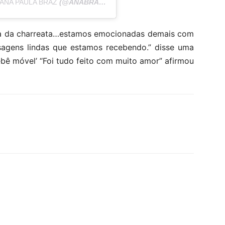
ANA PAULA BRAZ
(@ANABRAZ.Z) EM
18 DE ABR, 2020 ÀS 6:31 PD
éia da charreata…estamos emocionadas demais com
agens lindas que estamos recebendo.” disse uma
bê móvel’ “Foi tudo feito com muito amor” afirmou