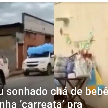
Revista
Carpe
Diem
u sonhado chá de beb
nha ‘carreata’ pra