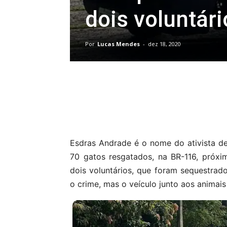
dois voluntár
Por
Lucas Mendes
-
dez 18, 2020
Compartilhar
Esdras Andrade é o nome do ativista 
70 gatos resgatados, na BR-116, próx
dois voluntários, que foram sequestrad
o crime, mas o veículo junto aos animai