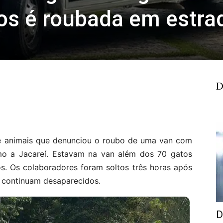
ios é roubada em estra
D
de animais que denunciou o roubo de uma van com
imo a Jacareí. Estavam na van além dos 70 gatos
os. Os colaboradores foram soltos três horas após
s continuam desaparecidos.
D