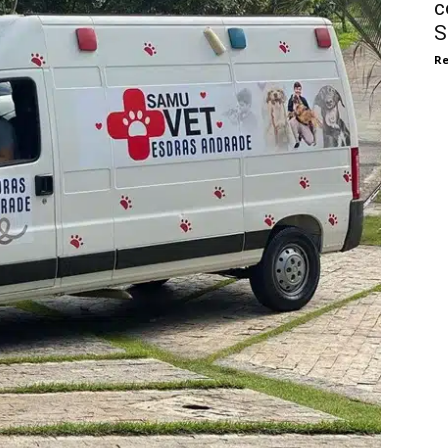
c
S
Re