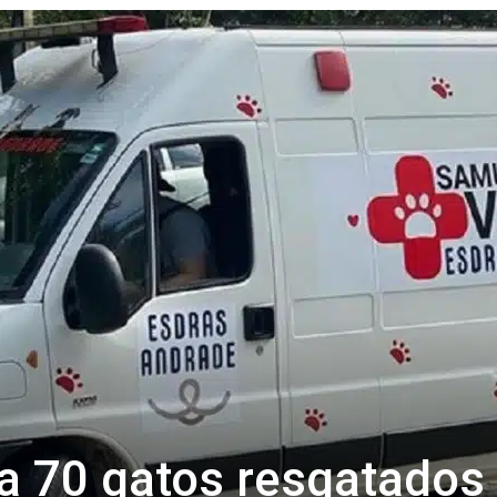
Revista
Carpe
Diem
a 70 gatos resgatados