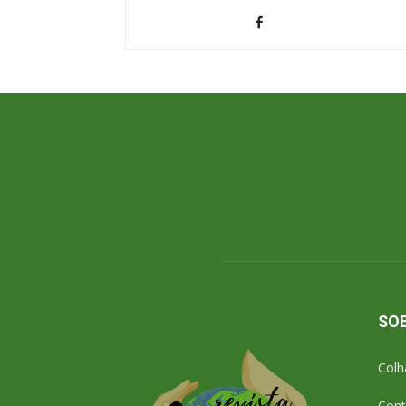
SO
Colh
Cont