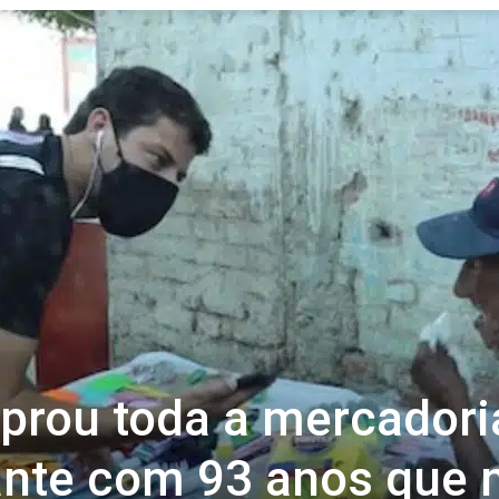
Revista
Carpe
Diem
prou toda a mercadori
nte com 93 anos que 