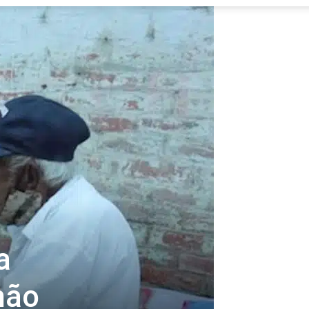
a
não