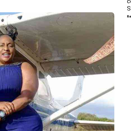
c
S
Re