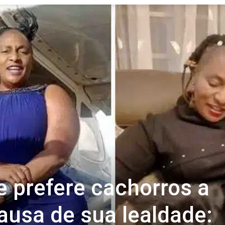
Revista
Carpe
Diem
e prefere cachorros a
usa de sua lealdade: