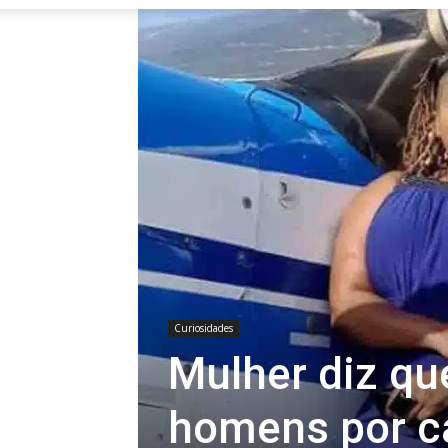
Curiosidades
Mulher diz qu
homens por ca